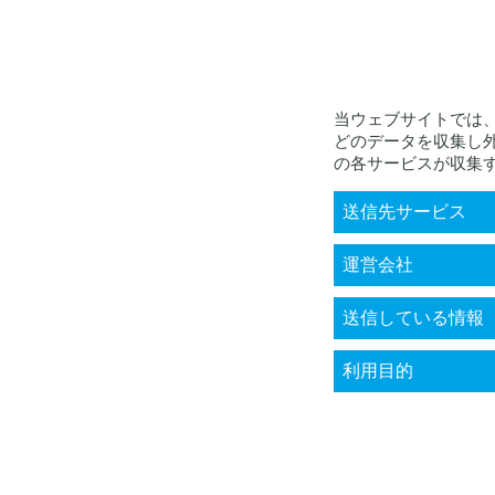
当ウェブサイトでは
どのデータを収集し
の各サービスが収集
送信先サービス
KARTE RightSup
運営会社
株式会社プレイ
送信している情報
お客様個人に関
利用目的
（クッキー、IP
買履歴、端末ID
・来訪者の属性
示、電子メール、
プライバシーポ
行うこと
・問い合わせ内