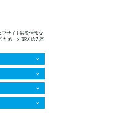
ェブサイト閲覧情報な
るため、外部送信先毎
サイトにおける購
ツ、広告等の表
メッセージ送信を