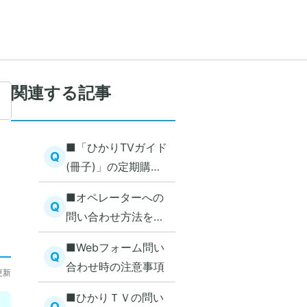
関連する記事
■「ひかりTVガイド
Q
(冊子)」の定期購読
申込
■オペレーターへの
Q
問い合わせ方法を教
えてください
■Webフォーム問い
Q
合わせ時の注意事項
更新
■ひかりＴＶの問い
す
Q