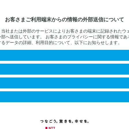
お客さまご利用端末からの情報の外部送信について
、当社または外部のサービスによりお客さまの端末に記録されたウ
外部へ送信しています。 お客さまのプライバシーに関する情報であ
するデータの詳細、利用目的について、以下にお知らせします。
port
ド
するデータ
アドレス情報、ウェブサイトの閲覧履歴及び行動履歴、ウェブ
、ユーザーエージェント、リファラを含みます。）
や趣向等を分析し、当該属性や趣向等に最適化されたコンテン
SMS、オンラインチャット、ブラウザ上での通知等の方法で
リシー
容の正確な把握及び回答、情報の送付等の連絡