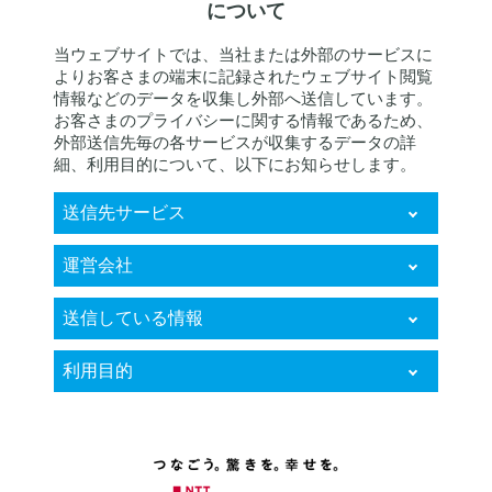
について
当ウェブサイトでは、当社または外部のサービスに
よりお客さまの端末に記録されたウェブサイト閲覧
情報などのデータを収集し外部へ送信しています。
お客さまのプライバシーに関する情報であるため、
外部送信先毎の各サービスが収集するデータの詳
細、利用目的について、以下にお知らせします。
送信先サービス
KARTE RightSupport
運営会社
株式会社プレイド
送信している情報
お客様個人に関するデータ
利用目的
（クッキー、IPアドレス情報、ウェブサイ
トの閲覧履歴及び行動履歴、ウェブサイト
・来訪者の属性や趣向等を分析し、当該属
における購買履歴、端末ID、ユーザーエー
性や趣向等に最適化されたコンテンツ、広
ジェント、リファラを含みます。）
告等の表示、電子メール、SMS、オンライ