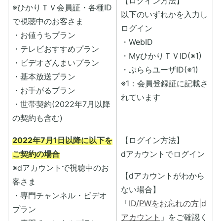
【ログイン方法】
※ひかりＴＶ会員証・各種ID
以下のいずれかを入力し
で視聴中のお客さま
ログイン
・お値うちプラン
・WebID
・テレビおすすめプラン
・MyひかりＴＶID(※1)
・ビデオざんまいプラン
・ぷららユーザID(※1)
・基本放送プラン
※1：会員登録証に記載さ
・お手がるプラン
れています
・世帯契約(2022年7月以降
の契約も含む)
2022年7月1日以降に以下を
【ログイン方法】
ご契約の場合
dアカウントでログイン
※dアカウントで視聴中のお
【dアカウントがわから
客さま
ない場合】
・専門チャンネル・ビデオ
「
ID/PWをお忘れの方|d
プラン
アカウント
」をご確認く