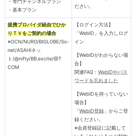
・専門チャンネルプラン
ださい。
・基本プラン
提携プロバイダ経由でひか
【ログイン方法】
りＴＶをご契約の場合
「WebID」を入力しログ
※OCN/NURO/BIGLOBE/So-
イン
net/ASAHIネッ
【WebIDがわからない場
ト/@nifty/BB.excite/@T
合】
COM
関連FAQ：
WebIDやパス
ワードを忘れました
【WebIDを持っていない
場合】
「
WebID登録
」からご登
録ください。
※会員登録証に記載して