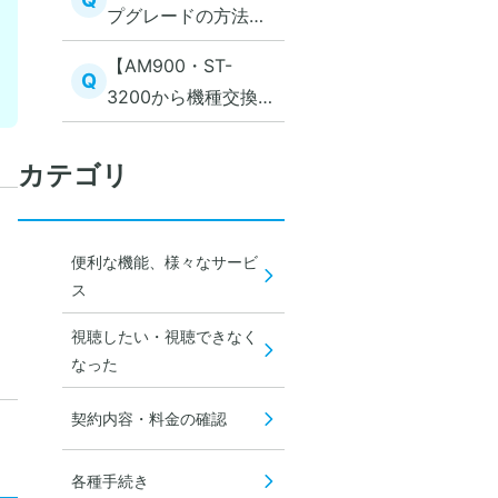
プグレードの方法を
教えてください
【AM900・ST-
Q
3200から機種交換さ
れるお客さま】初期
設定とチューナー返
カテゴリ
却方法
便利な機能、様々なサービ
ス
視聴したい・視聴できなく
なった
契約内容・料金の確認
各種手続き