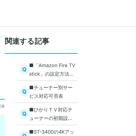
関連する記事
■「Amazon Fire TV
Q
stick」の設定方法を
知りたい
■チューナー別サー
Q
ビス対応可否表
更新
■ひかりＴＶ対応チ
Q
ューナーの初期設
定・配線方法を知り
■ST-3400の4Kアッ
たい
Q