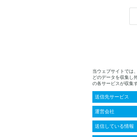
当ウェブサイトでは
どのデータを収集し
の各サービスが収集
送信先サービス
KARTE RightSup
運営会社
株式会社プレイ
送信している情報