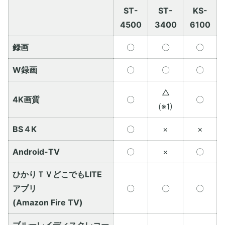
ST-
ST-
KS-
4500
3400
6100
録画
〇
〇
〇
W録画
〇
〇
〇
△
4K画質
〇
〇
(※1)
BS４K
〇
×
×
Android-TV
〇
×
〇
ひかりＴＶどこでもLITE
アプリ
〇
〇
〇
(Amazon Fire TV)