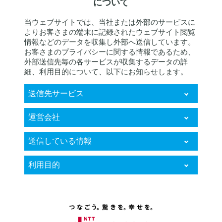
について
当ウェブサイトでは、当社または外部のサービスに
よりお客さまの端末に記録されたウェブサイト閲覧
情報などのデータを収集し外部へ送信しています。
お客さまのプライバシーに関する情報であるため、
外部送信先毎の各サービスが収集するデータの詳
細、利用目的について、以下にお知らせします。
送信先サービス
KARTE RightSupport
運営会社
株式会社プレイド
送信している情報
お客様個人に関するデータ
利用目的
（クッキー、IPアドレス情報、ウェブサイ
トの閲覧履歴及び行動履歴、ウェブサイト
・来訪者の属性や趣向等を分析し、当該属
における購買履歴、端末ID、ユーザーエー
性や趣向等に最適化されたコンテンツ、広
ジェント、リファラを含みます。）
告等の表示、電子メール、SMS、オンライ
ンチャット、ブラウザ上での通知等の方法