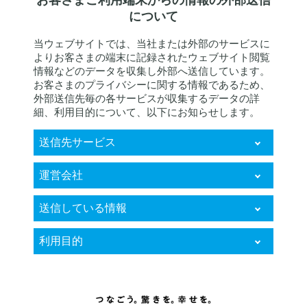
について
当ウェブサイトでは、当社または外部のサービスに
よりお客さまの端末に記録されたウェブサイト閲覧
情報などのデータを収集し外部へ送信しています。
お客さまのプライバシーに関する情報であるため、
外部送信先毎の各サービスが収集するデータの詳
細、利用目的について、以下にお知らせします。
送信先サービス
KARTE RightSupport
運営会社
株式会社プレイド
送信している情報
お客様個人に関するデータ
利用目的
（クッキー、IPアドレス情報、ウェブサイ
トの閲覧履歴及び行動履歴、ウェブサイト
・来訪者の属性や趣向等を分析し、当該属
における購買履歴、端末ID、ユーザーエー
性や趣向等に最適化されたコンテンツ、広
ジェント、リファラを含みます。）
告等の表示、電子メール、SMS、オンライ