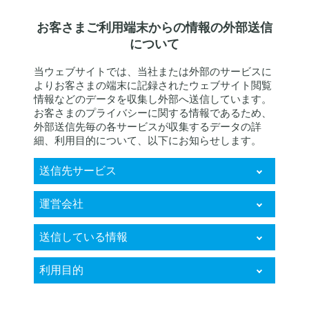
お客さまご利用端末からの情報の外部送信
について
当ウェブサイトでは、当社または外部のサービスに
よりお客さまの端末に記録されたウェブサイト閲覧
情報などのデータを収集し外部へ送信しています。
お客さまのプライバシーに関する情報であるため、
外部送信先毎の各サービスが収集するデータの詳
細、利用目的について、以下にお知らせします。
送信先サービス
KARTE RightSupport
運営会社
株式会社プレイド
送信している情報
お客様個人に関するデータ
利用目的
（クッキー、IPアドレス情報、ウェブサイ
トの閲覧履歴及び行動履歴、ウェブサイト
・来訪者の属性や趣向等を分析し、当該属