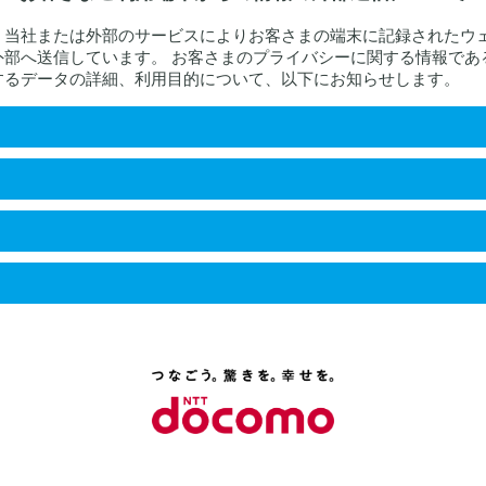
、当社または外部のサービスによりお客さまの端末に記録されたウ
外部へ送信しています。 お客さまのプライバシーに関する情報であ
するデータの詳細、利用目的について、以下にお知らせします。
port
ド
するデータ
アドレス情報、ウェブサイトの閲覧履歴及び行動履歴、ウェブ
、ユーザーエージェント、リファラを含みます。）
や趣向等を分析し、当該属性や趣向等に最適化されたコンテン
SMS、オンラインチャット、ブラウザ上での通知等の方法で
リシー
容の正確な把握及び回答、情報の送付等の連絡
行為の監視
情報及び統計情報の作成
問題の原因の特定その他の当社ウェブサイト等の改善のために