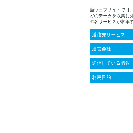
当ウェブサイトでは
どのデータを収集し
の各サービスが収集
送信先サービス
KARTE RightSup
運営会社
株式会社プレイ
送信している情報
お客様個人に関
利用目的
（クッキー、IP
買履歴、端末ID
・来訪者の属性
示、電子メール、
プライバシーポ
行うこと
・問い合わせ内
・来訪者の不正
・属性等の類推
・システム上の