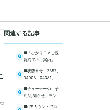
関連する記事
■「ひかりＴＶご視
Q
聴終了のご案内」が
表示された
■状態番号：2857、
に
Q
04003、04081、
12011が表示された
■チューナーの「予
Q
約/お知らせ」ランプ
が赤点灯して消えな
更新
■dアカウントでロ
い
Q