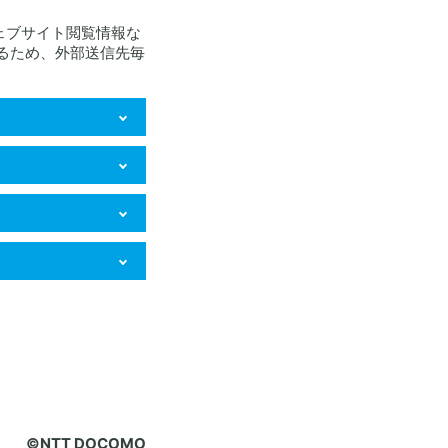
ェブサイト閲覧情報な
るため、外部送信先毎
サイトにおける購
ツ、広告等の表
メッセージ送信を
必要なデータの閲
©NTT DOCOMO