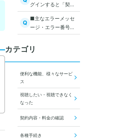
グインすると「契約
が確認できない」
■主なエラーメッセ
「処理エラーが発生
Q
ージ・エラー番号一
した」旨のメッセー
覧
ジが表示される
カテゴリ
便利な機能、様々なサービ
ス
視聴したい・視聴できなく
なった
契約内容・料金の確認
各種手続き